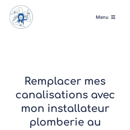
Passer
au
Menu
contenu
Accueil
Acquadarte
Nos services
Remplacer mes
Contact
canalisations avec
mon installateur
01.48.36.24.69
plomberie au