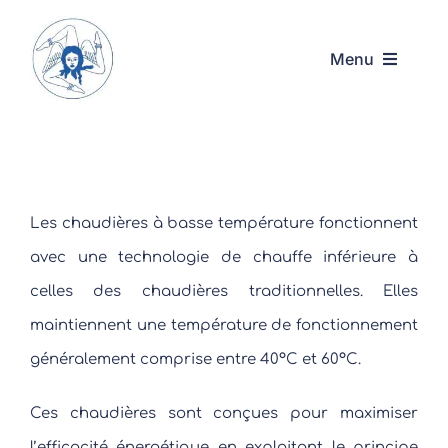
Passer
au
Menu
contenu
Accueil
Acquadarte
Les chaudières à basse température fonctionnent
Nos services
avec une technologie de chauffe inférieure à
celles des chaudières traditionnelles. Elles
Contact
maintiennent une température de fonctionnement
généralement comprise entre 40°C et 60°C.
01.48.36.24.69
Ces chaudières sont conçues pour maximiser
l’efficacité énergétique en exploitant le principe