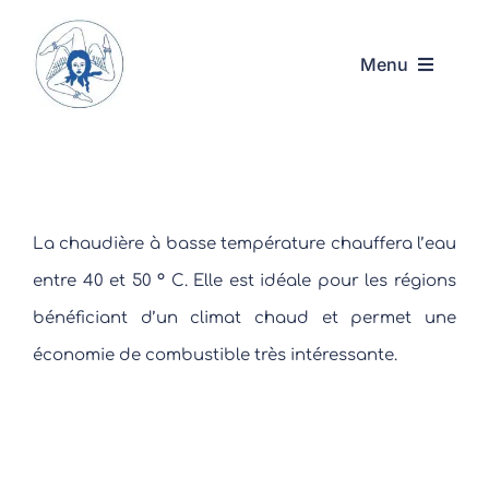
Passer
au
Menu
contenu
Accueil
Acquadarte
La chaudière à basse température chauffera l’eau
Nos services
entre 40 et 50 ° C. Elle est idéale pour les régions
bénéficiant d’un climat chaud et permet une
Contact
économie de combustible très intéressante.
01.48.36.24.69